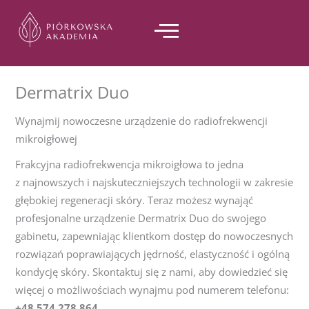
Przejdź
do
treści
Dermatrix Duo
Wynajmij nowoczesne urządzenie do radiofrekwencji
mikroigłowej
Frakcyjna radiofrekwencja mikroigłowa to jedna
z najnowszych i najskuteczniejszych technologii w zakresie
głębokiej regeneracji skóry. Teraz możesz wynająć
profesjonalne urządzenie Dermatrix Duo do swojego
gabinetu, zapewniając klientkom dostęp do nowoczesnych
rozwiązań poprawiających jędrność, elastyczność i ogólną
kondycję skóry. Skontaktuj się z nami, aby dowiedzieć się
więcej o możliwościach wynajmu pod numerem telefonu:
+48 574 278 864
.