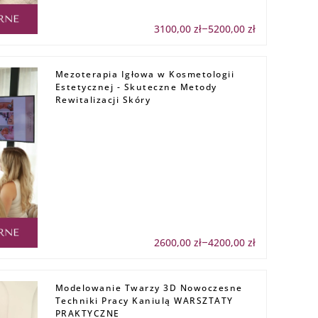
3100,00
zł
5200,00
zł
Zakres
–
cen:
od
3100,00 zł
do
Mezoterapia Igłowa w Kosmetologii
5200,00 zł
Estetycznej - Skuteczne Metody
Rewitalizacji Skóry
2600,00
zł
4200,00
zł
Zakres
–
cen:
od
2600,00 zł
do
Modelowanie Twarzy 3D Nowoczesne
4200,00 zł
Techniki Pracy Kaniulą WARSZTATY
PRAKTYCZNE