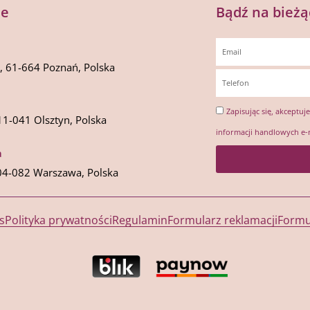
je
Bądź na bieżą
1, 61-664 Poznań, Polska
Zapisując się, akceptuj
11-041 Olsztyn, Polska
informacji handlowych e-
a
04-082 Warszawa, Polska
s
Polityka prywatności
Regulamin
Formularz reklamacji
Formu