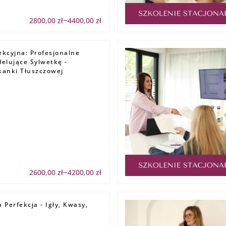
2800,00
zł
4400,00
zł
Zakres
–
cen:
od
2800,00 zł
do
iekcyjna: Profesjonalne
4400,00 zł
delujące Sylwetkę -
kanki Tłuszczowej
2600,00
zł
4200,00
zł
Zakres
–
cen:
od
2600,00 zł
do
 Perfekcja - Igły, Kwasy,
4200,00 zł