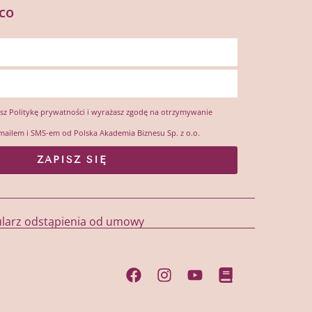
co
esz
Politykę prywatności
i wyrażasz zgodę na otrzymywanie
mailem i SMS-em od Polska Akademia Biznesu Sp. z o.o.
ZAPISZ SIĘ
larz odstąpienia od umowy
Facebook
Instagram
Youtube
Book