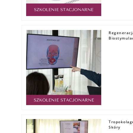
Regeneracj
Biostymula
Tropokolag
Skóry