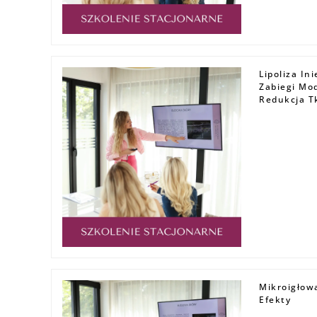
Lipoliza In
Zabiegi Mo
Redukcja T
Mikroigłowa
Efekty