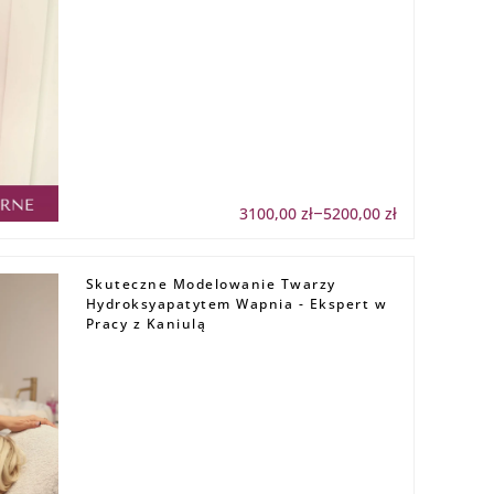
3100,00
zł
5200,00
zł
Zakres
–
cen:
od
3100,00 zł
do
Skuteczne Modelowanie Twarzy
5200,00 zł
Hydroksyapatytem Wapnia - Ekspert w
Pracy z Kaniulą