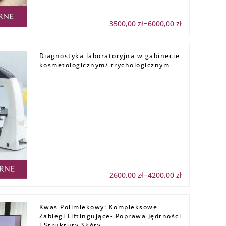
3500,00
zł
6000,00
zł
Zakres
–
cen:
od
3500,00 zł
do
Diagnostyka laboratoryjna w gabinecie
6000,00 zł
kosmetologicznym/ trychologicznym
2600,00
zł
4200,00
zł
Zakres
–
cen:
od
2600,00 zł
do
Kwas Polimlekowy: Kompleksowe
4200,00 zł
Zabiegi Liftingujące- Poprawa Jędrności
i Struktury Skóry