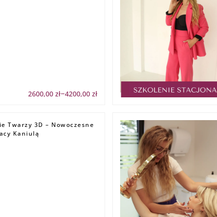
2600,00
zł
4200,00
zł
Zakres
–
cen:
od
2600,00 zł
do
e Twarzy 3D – Nowoczesne
4200,00 zł
acy Kaniulą