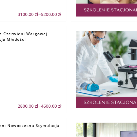
3100,00
zł
5200,00
zł
Zakres
–
cen:
od
3100,00 zł
do
a Czerwieni Wargowej -
5200,00 zł
cja Młodości
2800,00
zł
4600,00
zł
Zakres
–
cen:
od
2800,00 zł
do
en: Nowoczesna Stymulacja
4600,00 zł