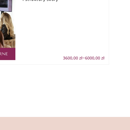
3600,00
zł
6000,00
zł
Zakres
–
cen:
od
3600,00 zł
do
6000,00 zł