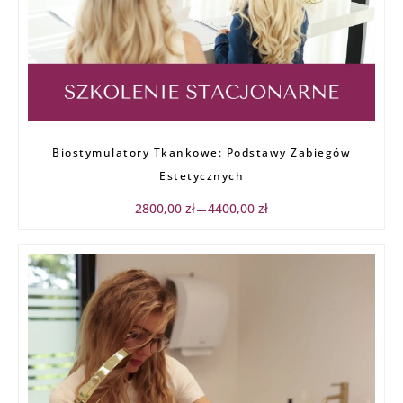
Zakres
Biostymulatory Tkankowe: Podstawy Zabiegów
cen:
od
Estetycznych
2800,00 zł
do
2800,00
zł
4400,00
zł
–
4400,00 zł