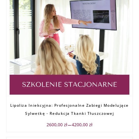
Zakres
Lipoliza Iniekcyjna: Profesjonalne Zabiegi Modelujące
cen:
od
Sylwetkę - Redukcja Tkanki Tłuszczowej
2600,00 zł
do
2600,00
zł
4200,00
zł
–
4200,00 zł