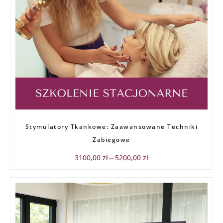
Zakres
Stymulatory Tkankowe: Zaawansowane Techniki
cen:
od
Zabiegowe
3100,00 zł
do
3100,00
zł
5200,00
zł
–
5200,00 zł