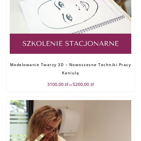
Zakres
Modelowanie Twarzy 3D – Nowoczesne Techniki Pracy
cen:
od
Kaniulą
3100,00 zł
do
3100,00
zł
5200,00
zł
–
5200,00 zł