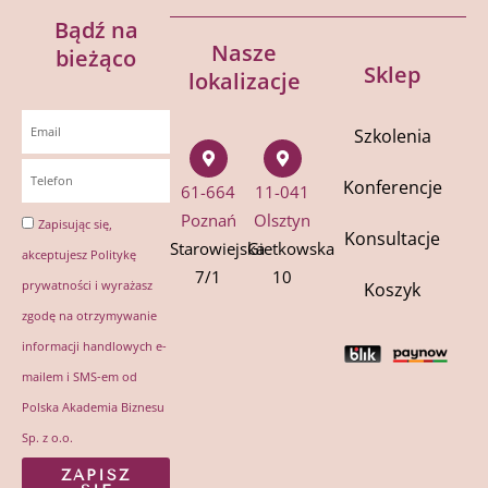
Bądź na
Nasze
bieżąco
Sklep
lokalizacje
Szkolenia
Konferencje
61-664
11-041
Poznań
Olsztyn
Zapisując się,
Konsultacje
Starowiejska
Gietkowska
akceptujesz
Politykę
7/1
10
prywatności
i wyrażasz
Koszyk
zgodę na otrzymywanie
informacji handlowych e-
mailem i SMS-em od
Polska Akademia Biznesu
Sp. z o.o.
ZAPISZ