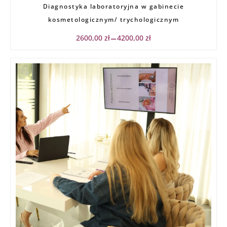
Diagnostyka laboratoryjna w gabinecie
cen:
od
kosmetologicznym/ trychologicznym
2600,00 zł
do
2600,00
zł
4200,00
zł
–
4200,00 zł