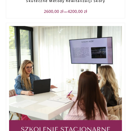
od
Skuteczne Metody Rewitalizacji Skóry
2600,00 zł
do
2600,00
zł
4200,00
zł
–
4200,00 zł