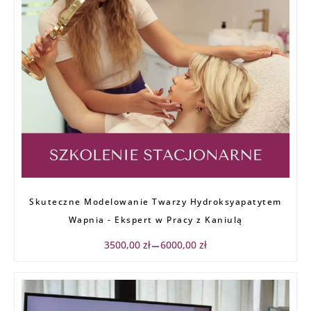
Zakres
Skuteczne Modelowanie Twarzy Hydroksyapatytem
cen:
od
Wapnia - Ekspert w Pracy z Kaniulą
3500,00 zł
do
3500,00
zł
6000,00
zł
–
6000,00 zł