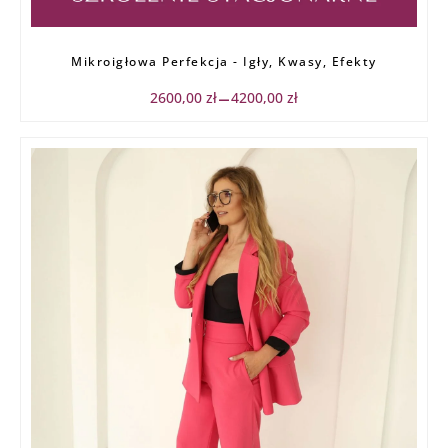
Zakres
Mikroigłowa Perfekcja - Igły, Kwasy, Efekty
cen:
od
2600,00
zł
4200,00
zł
–
2600,00 zł
do
4200,00 zł