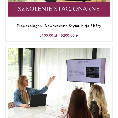
Zakres
Tropokolagen: Nowoczesna Stymulacja Skóry
cen:
od
3100,00
zł
5200,00
zł
–
3100,00 zł
do
5200,00 zł