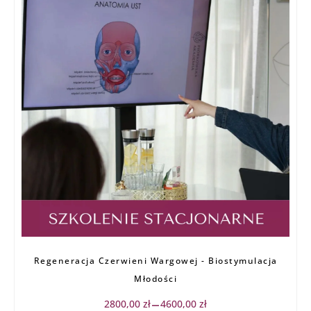
Zakres
Regeneracja Czerwieni Wargowej - Biostymulacja
cen:
od
Młodości
2800,00 zł
do
2800,00
zł
4600,00
zł
–