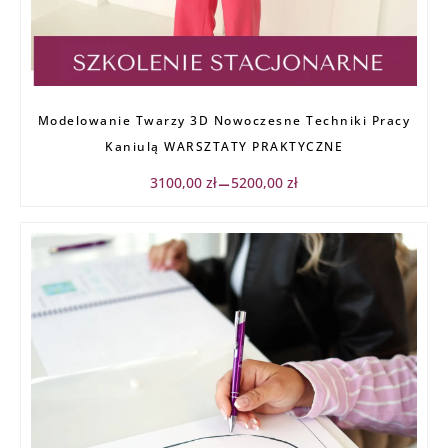
Zakres
Modelowanie Twarzy 3D Nowoczesne Techniki Pracy
cen:
od
Kaniulą WARSZTATY PRAKTYCZNE
3100,00 zł
do
3100,00
zł
5200,00
zł
–
5200,00 zł