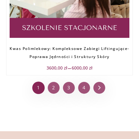
Zakres
Kwas Polimlekowy: Kompleksowe Zabiegi Liftingujące-
cen:
od
Poprawa Jędrności i Struktury Skóry
3600,00 zł
do
3600,00
zł
6000,00
zł
–
6000,00 zł
1
2
3
4