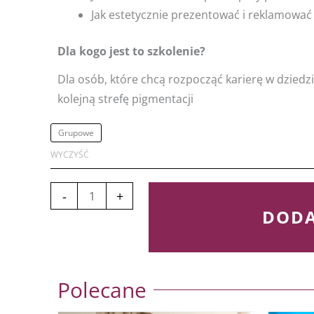
Jak estetycznie prezentować i reklamować
Dla kogo jest to szkolenie?
Dla osób, które chcą rozpocząć karierę w dziedzi
kolejną strefę pigmentacji
ilość
Grupowe
BASIC
WYCZYŚĆ
LIPS
–
-
+
3
DODA
dniowe
szkolenie
podstawowe
Polecane