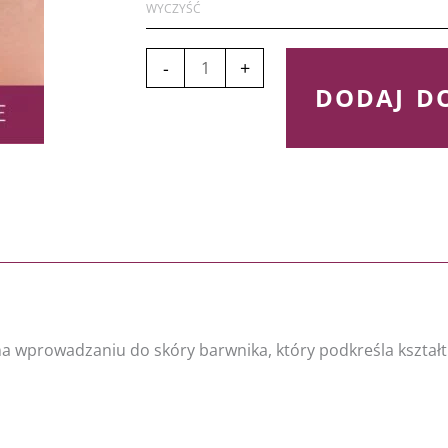
BASIC
WYCZYŚĆ
LIPS
–
-
+
3
DODAJ D
dniowe
szkolenie
podstawowe
 wprowadzaniu do skóry barwnika, który podkreśla kształt 