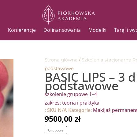
Konferencje
Dofinansowania
Modelki
Targi i w
Strona główna
/
Szkolenia stacjonarne P
podstawowe
BASIC LIPS – 3 
podstawowe
szkolenie grupowe 1–4
zakres: teoria i praktyka
:
SKU
N/A
Kategorie:
Makijaż permanen
9500,00
zł
ilość
Grupowe