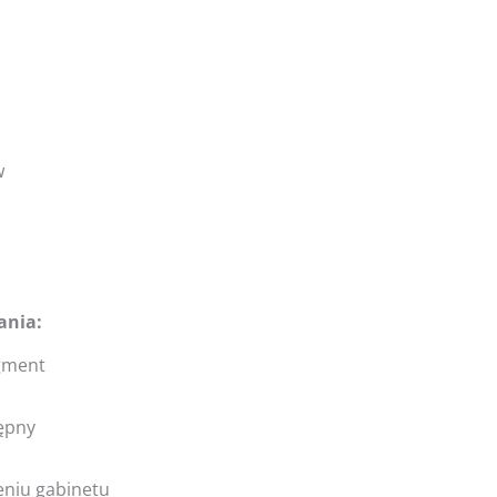
w
ania:
igment
ępny
eniu gabinetu