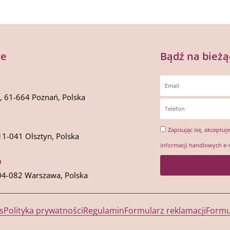
je
Bądź na bieżą
1, 61-664 Poznań, Polska
Zapisując się, akceptuj
11-041 Olsztyn, Polska
informacji handlowych e-
a
04-082 Warszawa, Polska
s
Polityka prywatności
Regulamin
Formularz reklamacji
Formu