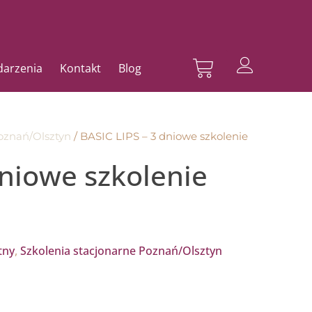
Wózek
ydarzenia
Kontakt
Blog
oznań/Olsztyn
/ BASIC LIPS – 3 dniowe szkolenie
dniowe szkolenie
tny
,
Szkolenia stacjonarne Poznań/Olsztyn