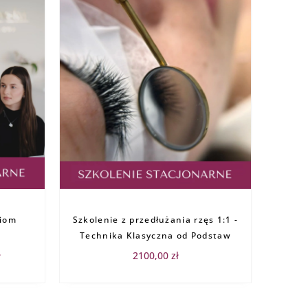
Zakres
cen:
ziom
od
Szkolenie z przedłużania rzęs 1:1 -
2600,00 zł
Technika Klasyczna od Podstaw
do
4200,00 zł
ł
2100,00
zł