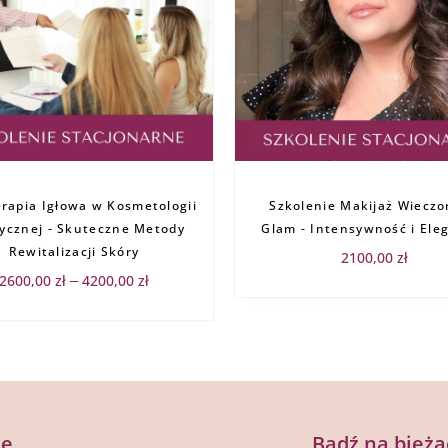
Zakres
cen:
rapia Igłowa w Kosmetologii
od
Szkolenie Makijaż Wiecz
2600,00 zł
ycznej - Skuteczne Metody
Glam - Intensywność i Ele
do
4200,00 zł
Rewitalizacji Skóry
2100,00
zł
2600,00
zł
4200,00
zł
–
je
Bądź na bieżą