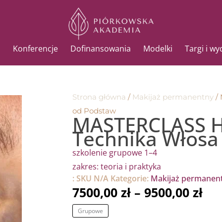
Konferencje
Dofinansowania
Modelki
Targi i w
Strona główna
/
Makijaż permanentny
/
od Podstaw
MASTERCLASS H
Technika Włosa
szkolenie grupowe 1–4
zakres: teoria i praktyka
:
SKU
N/A
Kategorie:
Makijaż permanen
Za
7500,00
zł
–
9500,00
zł
cen
ilość
Grupowe
od