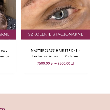
Zakres
cen:
orowy
MASTERCLASS HAIRSTROKE -
od
7500,00 zł
gancja
Technika Włosa od Podstaw
do
9500,00 zł
7500,00
zł
9500,00
zł
–
co