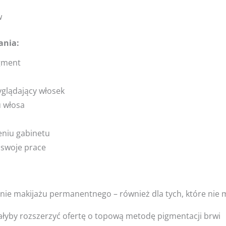
w
ania:
igment
yglądający włosek
u włosa
eniu gabinetu
 swoje prace
nie makijażu permanentnego – również dla tych, które nie mia
iałyby rozszerzyć ofertę o topową metodę pigmentacji brwi