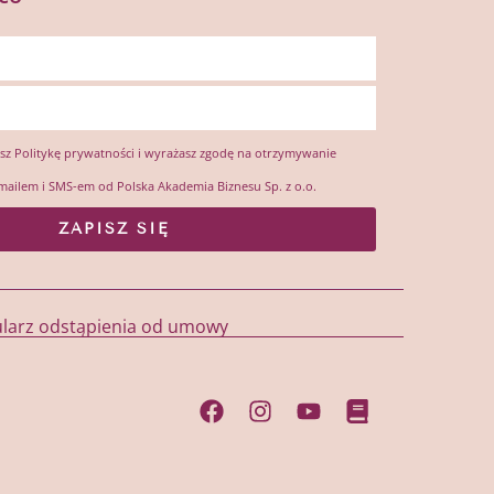
esz
Politykę prywatności
i wyrażasz zgodę na otrzymywanie
mailem i SMS-em od Polska Akademia Biznesu Sp. z o.o.
ZAPISZ SIĘ
larz odstąpienia od umowy
Facebook
Instagram
Youtube
Book