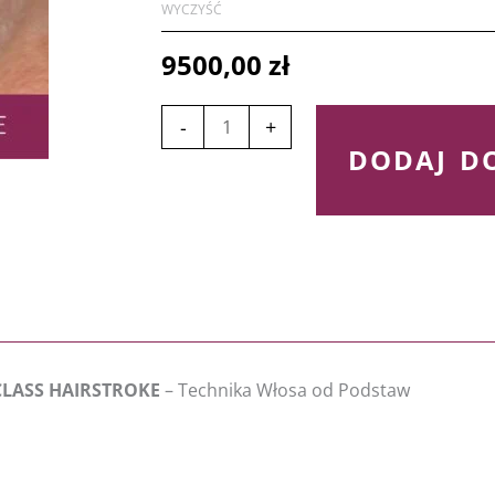
MASTERCLASS
WYCZYŚĆ
750
HAIRSTROKE
do
9500,00
zł
-
950
Technika
Włosa
-
+
DODAJ D
od
Podstaw
CLASS HAIRSTROKE
– Technika Włosa od Podstaw