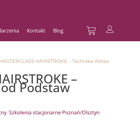
Wózek
ydarzenia
Kontakt
Blog
 MASTERCLASS HAIRSTROKE – Technika Włosa
AIRSTROKE –
 od Podstaw
tny
,
Szkolenia stacjonarne Poznań/Olsztyn
kres
: