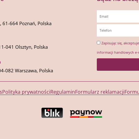
1, 61-664 Poznań, Polska
Zapisując się, akceptuj
11-041 Olsztyn, Polska
informacji handlowych e-
a
04-082 Warszawa, Polska
s
Polityka prywatności
Regulamin
Formularz reklamacji
Formu