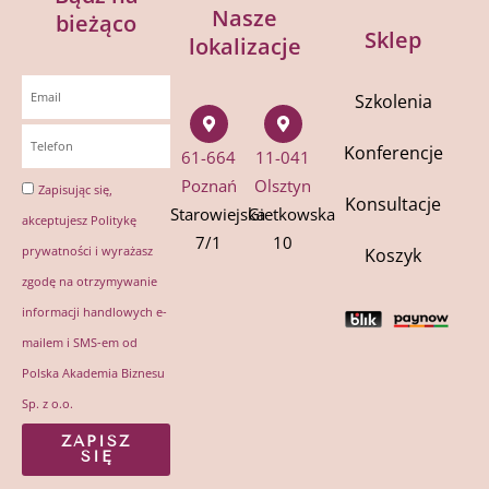
Nasze
bieżąco
Sklep
lokalizacje
Szkolenia
Konferencje
61-664
11-041
Poznań
Olsztyn
Zapisując się,
Konsultacje
Starowiejska
Gietkowska
akceptujesz
Politykę
7/1
10
prywatności
i wyrażasz
Koszyk
zgodę na otrzymywanie
informacji handlowych e-
mailem i SMS-em od
Polska Akademia Biznesu
Sp. z o.o.
ZAPISZ
SIĘ