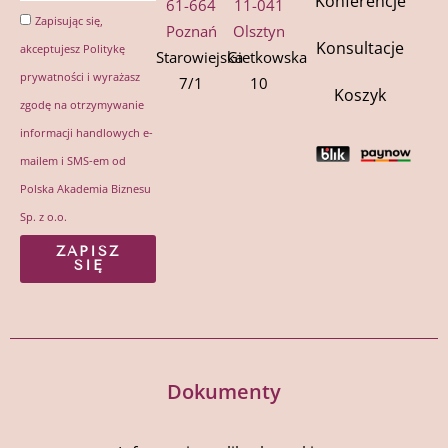
Konferencje
61-664
11-041
Zapisując się,
Poznań
Olsztyn
Konsultacje
akceptujesz
Politykę
Starowiejska
Gietkowska
prywatności
i wyrażasz
7/1
10
Koszyk
zgodę na otrzymywanie
informacji handlowych e-
mailem i SMS-em od
Polska Akademia Biznesu
Sp. z o.o.
ZAPISZ
SIĘ
Dokumenty