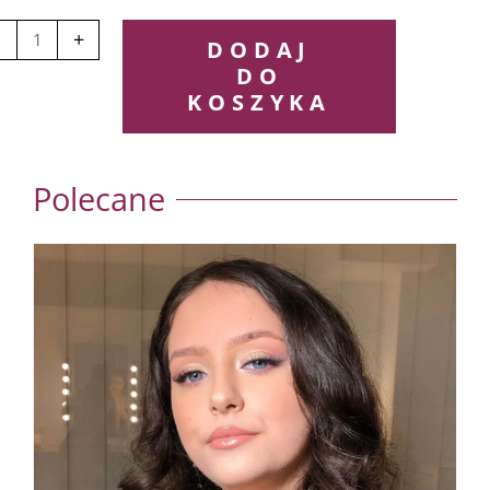
ijaż
licznościowy
+
DODAJ
enny
DO
KOSZYKA
świetlenie
eżość
Polecane