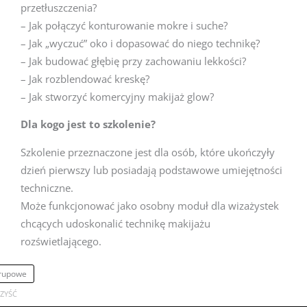
przetłuszczenia?
– Jak połączyć konturowanie mokre i suche?
– Jak „wyczuć” oko i dopasować do niego technikę?
– Jak budować głębię przy zachowaniu lekkości?
– Jak rozblendować kreskę?
– Jak stworzyć komercyjny makijaż glow?
Dla kogo jest to szkolenie?
Szkolenie przeznaczone jest dla osób, które ukończyły
dzień pierwszy lub posiadają podstawowe umiejętności
techniczne.
Może funkcjonować jako osobny moduł dla wizażystek
chcących udoskonalić technikę makijażu
rozświetlającego.
ść
rupowe
olenie
ZYŚĆ