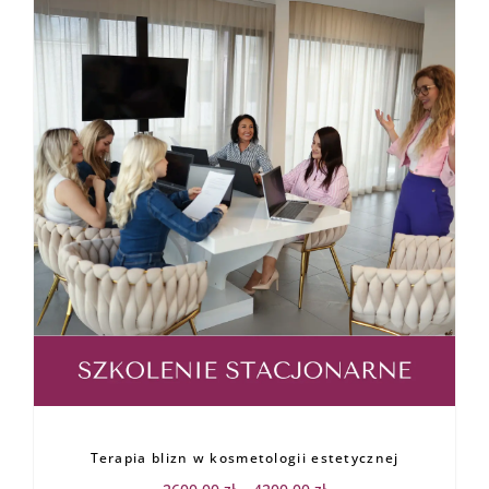
Zakres
cen:
od
Terapia blizn w kosmetologii estetycznej
2600,00 zł
do