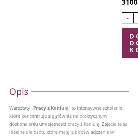
3100
Technik
Pracy
-
Kaniulą
WARSZ
D
PRAKTY
D
K
Opis
Warsztaty „
Pracy z Kaniulą
” to intensywne szkolenie,
które koncentruje się głównie na praktycznym
doskonaleniu umiejętności pracy z kaniulą. Zajęcia te są
idealne dla osób, które mają już doświadczenie w