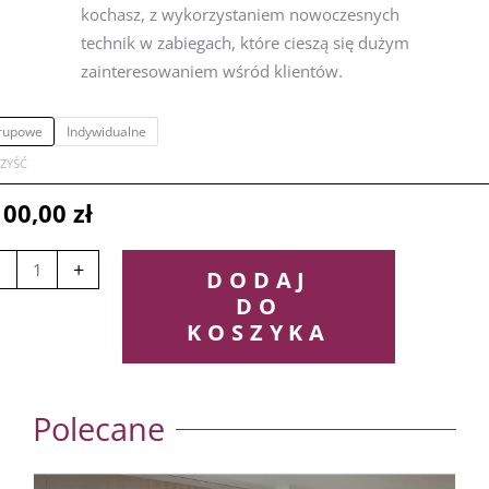
kochasz, z wykorzystaniem nowoczesnych
technik w zabiegach, które cieszą się dużym
zainteresowaniem wśród klientów.
ść
rupowe
Indywidualne
delowanie
ZYŚĆ
arzy
100,00
zł
woczesne
+
hniki
DODAJ
DO
cy
KOSZYKA
iulą
RSZTATY
AKTYCZNE
Polecane