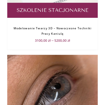
Zakres
cen:
Modelowanie Twarzy 3D – Nowoczesne Techniki
od
3100,00 zł
Pracy Kaniulą
do
5200,00 zł
3100,00
zł
5200,00
zł
–