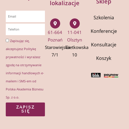
Sklep
lokalizacje
Szkolenia
Konferencje
61-664
11-041
Poznań
Olsztyn
Zapisując się,
Konsultacje
Starowiejska
Gietkowska
akceptujesz
Politykę
7/1
10
prywatności
i wyrażasz
Koszyk
zgodę na otrzymywanie
informacji handlowych e-
mailem i SMS-em od
Polska Akademia Biznesu
Sp. z o.o.
ZAPISZ
SIĘ